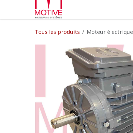
Se rendre au contenu
Partenaires
L'entrepr
Tous les produits
Moteur électrique