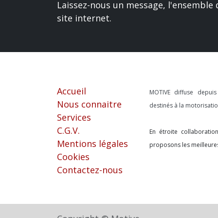
Laissez-nous un message, l'ensemble d
site internet.
Liens utiles
À propos
Accueil
MOTIVE diffuse depui
Nous connaitre
destinés à la motorisat
Services
C.G.V.
En étroite collaborati
Mentions légales
proposons les meilleure
Cookies
Contactez-nous