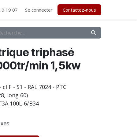
10 19 07
Se connecter
Contactez-nous
rique triphasé
00tr/min 1,5kw
 - cl F - S1 - RAL 7024 - PTC
8, long 60)
3A 100L-6/B34
axes