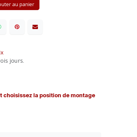
uter au panier
ix
ois jours.
et choisissez la position de montage