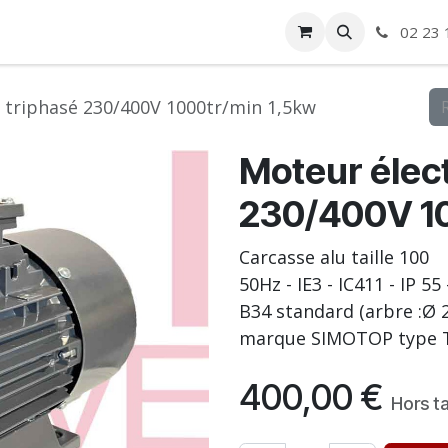
ise
Boutique
Autre
02 23 
 triphasé 230/400V 1000tr/min 1,5kw
Moteur élect
230/400V 10
Carcasse alu taille 100
50Hz - IE3 - IC411 - IP 55
B34 standard (arbre :Ø 2
marque SIMOTOP type T
400,00
€
Hors t