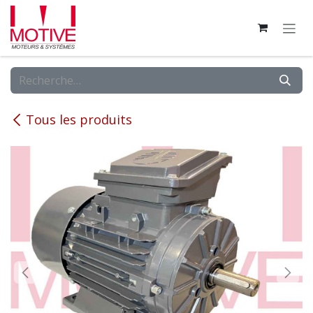
Se rendre au contenu
Tous les produits