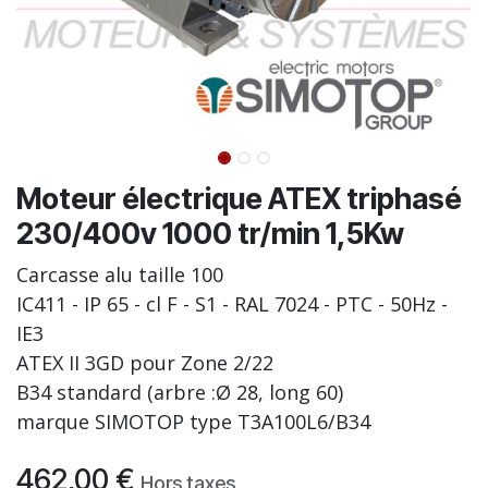
Moteur électrique ATEX triphasé
230/400v 1000 tr/min 1,5Kw
Carcasse alu taille 100
IC411 - IP 65 - cl F - S1 - RAL 7024 - PTC - 50Hz -
IE3
ATEX II 3GD pour Zone 2/22
B34 standard (arbre :Ø 28, long 60)
marque SIMOTOP type T3A100L6/B34
462,00
€
Hors taxes