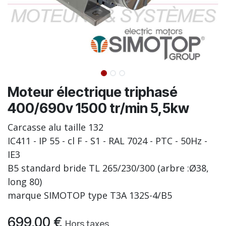
Moteur électrique triphasé
400/690v 1500 tr/min 5,5kw
Carcasse alu taille 132
IC411 - IP 55 - cl F - S1 - RAL 7024 - PTC - 50Hz -
IE3
B5 standard bride TL 265/230/300 (arbre :Ø38,
long 80)
marque SIMOTOP type T3A 132S-4/B5
699,00
€
Hors taxes