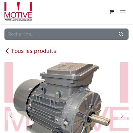
Se rendre au contenu
Tous les produits