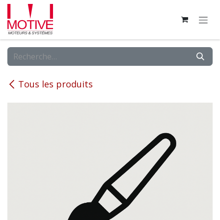
Se rendre au contenu
Tous les produits