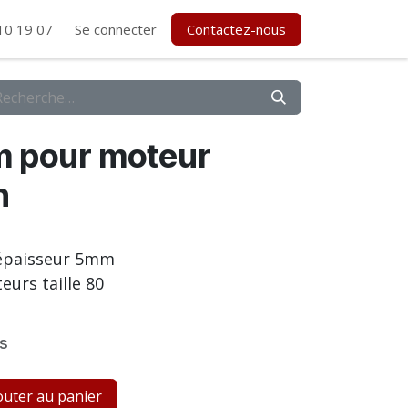
10 19 07
Se connecter
Contactez-nous
m pour moteur
n
 épaisseur 5mm
eurs taille 80
s
uter au panier