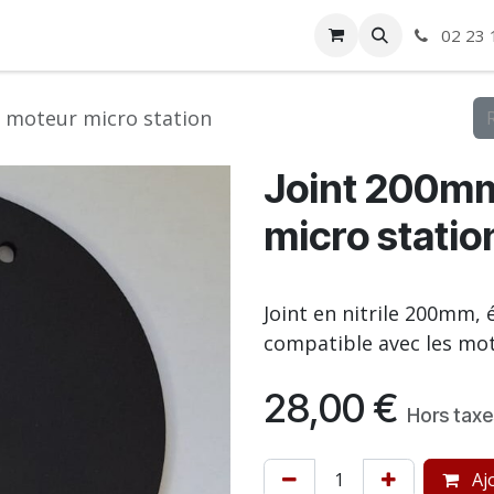
ise
Boutique
Autre
02 23 
 moteur micro station
Joint 200m
micro statio
Joint en nitrile 200mm,
compatible avec les mot
28,00
€
Hors taxe
Ajo