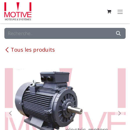
Se rendre au contenu
Tous les produits