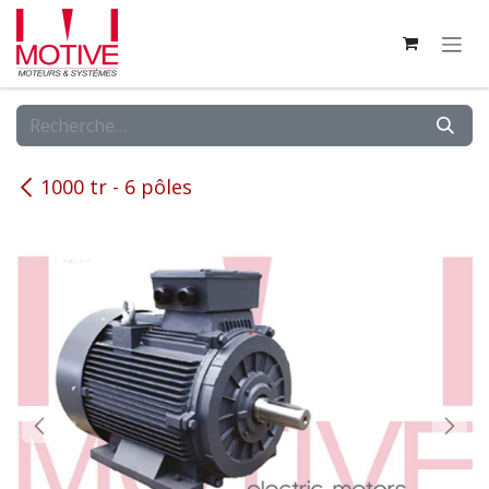
Se rendre au contenu
1000 tr - 6 pôles