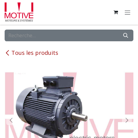
Se rendre au contenu
Tous les produits