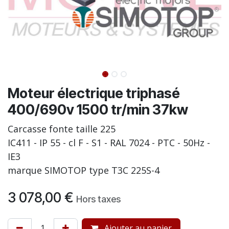
Moteur électrique triphasé
400/690v 1500 tr/min 37kw
Carcasse fonte taille 225
IC411 - IP 55 - cl F - S1 - RAL 7024 - PTC - 50Hz -
IE3
marque SIMOTOP type T3C 225S-4
3 078,00
€
Hors taxes
Ajouter au panier