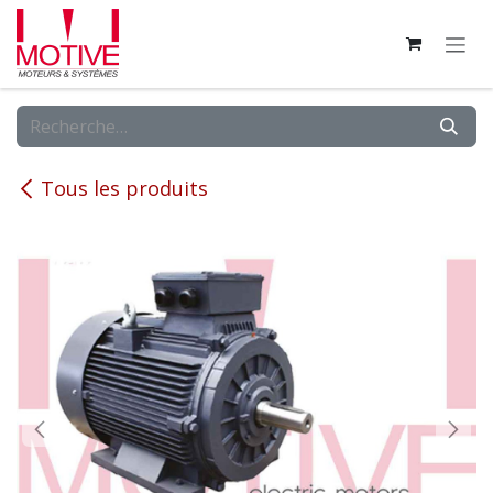
Se rendre au contenu
Tous les produits