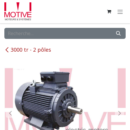
Se rendre au contenu
3000 tr - 2 pôles