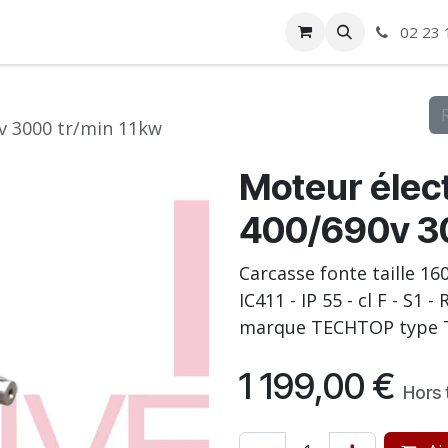
ise
Boutique
Autre
02 23 
v 3000 tr/min 11kw
Moteur élect
400/690v 30
Carcasse fonte taille 16
IC411 - IP 55 - cl F - S1 
marque TECHTOP type 
1 199,00
€
Hors 