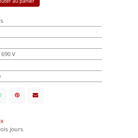
uter au panier
es
 690 V
e
ix
ois jours.