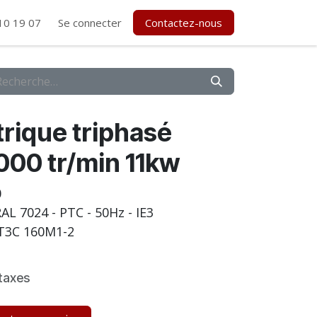
10 19 07
Se connecter
Contactez-nous
rique triphasé
00 tr/min 11kw
0
- RAL 7024 - PTC - 50Hz - IE3
T3C 160M1-2
taxes