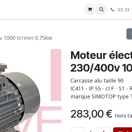
ise
Boutique
Autre
02 23 
v 1000 tr/min 0,75kw
Moteur élect
230/400v 10
Carcasse alu taille 90
IC411 - IP 55 - cl F - S1 
marque SIMOTOP type T
283,00
€
Hors t