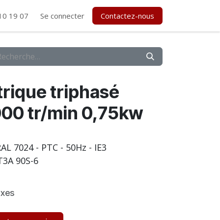
10 19 07
Se connecter
Contactez-nous
rique triphasé
00 tr/min 0,75kw
- RAL 7024 - PTC - 50Hz - IE3
3A 90S-6
axes