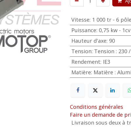
Ajo
Vitesse
:
1 000 tr - 6 pôl
Puissance
:
0,75 kw - 1cv
Hauteur d'axe
:
90
Tension
:
Tension : 230 /
Rendement
:
IE3
Matière
:
Matière : Alu
Conditions générales
Faire un demande de pr
Livraison sous deux à tr