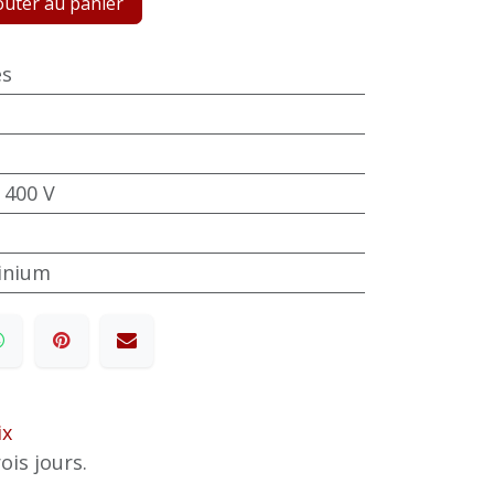
uter au panier
es
 400 V
minium
ix
ois jours.