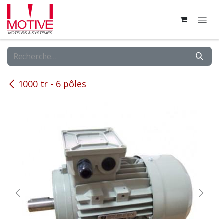
Se rendre au contenu
1000 tr - 6 pôles