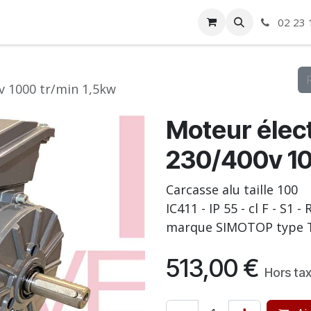
ise
Boutique
Autre
02 23 
v 1000 tr/min 1,5kw
Moteur élect
230/400v 10
Carcasse alu taille 100
IC411 - IP 55 - cl F - S1 
marque SIMOTOP type T
513,00
€
Hors ta