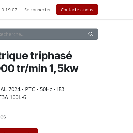
10 19 07
Se connecter
Contactez-nous
rique triphasé
00 tr/min 1,5kw
- RAL 7024 - PTC - 50Hz - IE3
3A 100L-6
xes