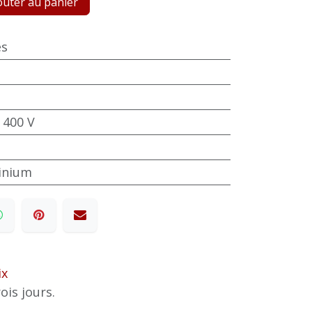
uter au panier
es
 400 V
minium
ix
ois jours.