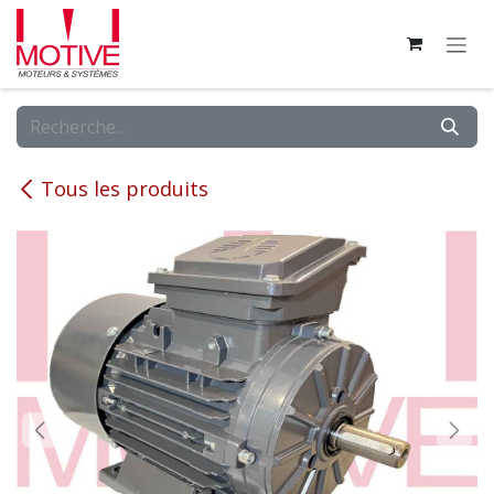
Se rendre au contenu
Tous les produits