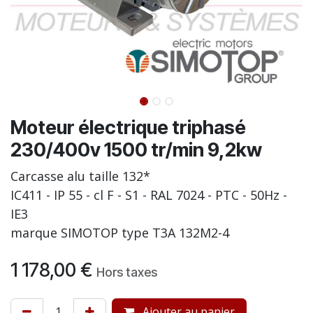
Moteur électrique triphasé
230/400v 1500 tr/min 9,2kw
Carcasse alu taille 132*
IC411 - IP 55 - cl F - S1 - RAL 7024 - PTC - 50Hz -
IE3
marque SIMOTOP type T3A 132M2-4
1 178,00
€
Hors taxes
Ajouter au panier