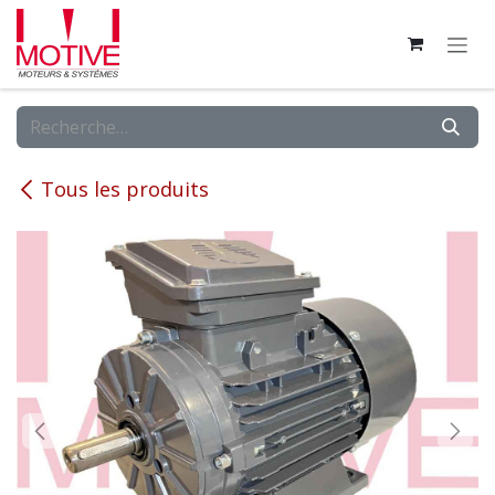
Se rendre au contenu
Tous les produits