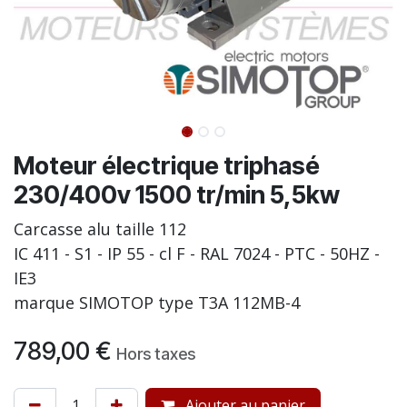
Moteur électrique triphasé
230/400v 1500 tr/min 5,5kw
Carcasse alu taille 112
IC 411 - S1 - IP 55 - cl F - RAL 7024 - PTC - 50HZ -
IE3
marque SIMOTOP type T3A 112MB-4
789,00
€
Hors taxes
Ajouter au panier