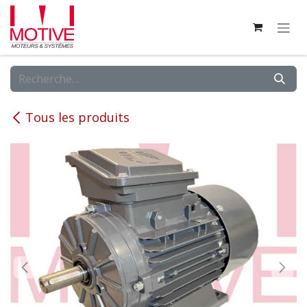
Se rendre au contenu
Tous les produits