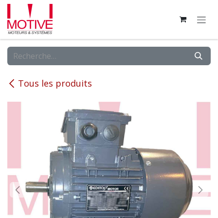
Se rendre au contenu
Tous les produits