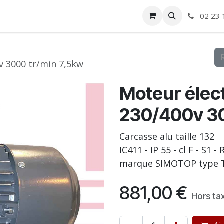
ise
Boutique
Autre
02 23 
v 3000 tr/min 7,5kw
Moteur élect
230/400v 30
Carcasse alu taille 132
IC411 - IP 55 - cl F - S1 
marque SIMOTOP type T
881,00
€
Hors ta