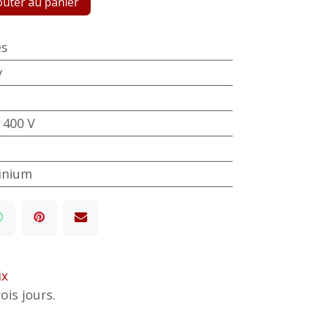
uter au panier
es
v
 400 V
minium
ix
ois jours.