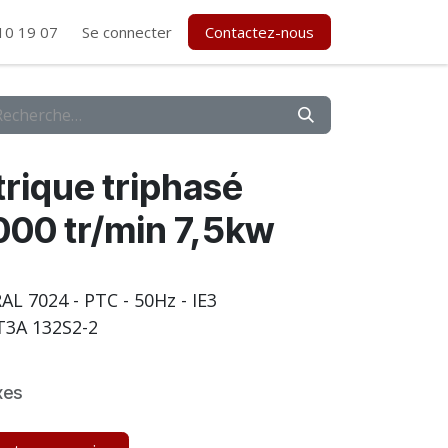
10 19 07
Se connecter
Contactez-nous
rique triphasé
00 tr/min 7,5kw
- RAL 7024 - PTC - 50Hz - IE3
3A 132S2-2
xes