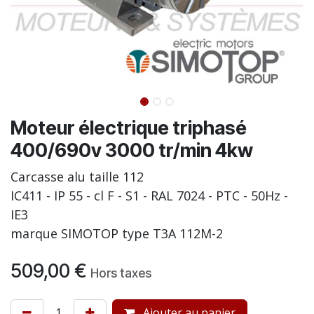
Moteur électrique triphasé
400/690v 3000 tr/min 4kw
Carcasse alu taille 112
IC411 - IP 55 - cl F - S1 - RAL 7024 - PTC - 50Hz -
IE3
marque SIMOTOP type T3A 112M-2
509,00
€
Hors taxes
Ajouter au panier