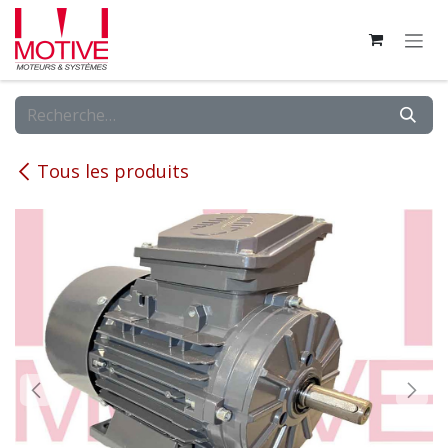
Se rendre au contenu
Tous les produits