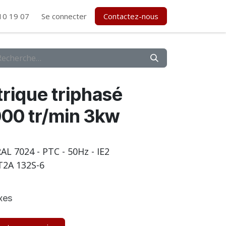
10 19 07
Se connecter
Contactez-nous
rique triphasé
00 tr/min 3kw
- RAL 7024 - PTC - 50Hz - IE2
2A 132S-6
xes