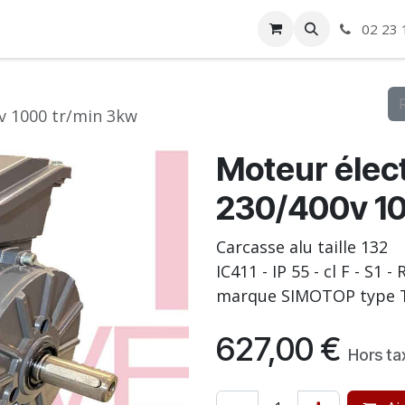
ise
Boutique
Autre
02 23 
v 1000 tr/min 3kw
Moteur élect
230/400v 10
Carcasse alu taille 132
IC411 - IP 55 - cl F - S1 
marque SIMOTOP type T
627,00
€
Hors ta