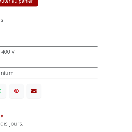
uter au panier
es
 400 V
minium
ix
ois jours.