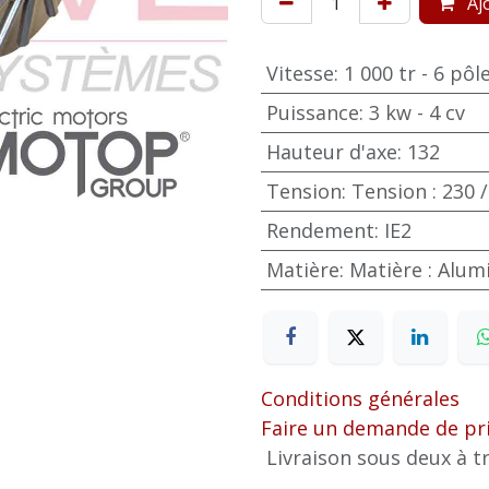
Ajo
Vitesse
:
1 000 tr - 6 pôl
Puissance
:
3 kw - 4 cv
Hauteur d'axe
:
132
Tension
:
Tension : 230 /
Rendement
:
IE2
Matière
:
Matière : Alu
Conditions générales
Faire un demande de pr
Livraison sous deux à tr