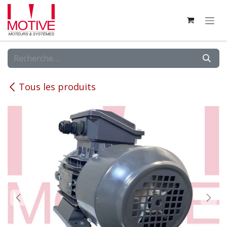
Se rendre au contenu
Tous les produits