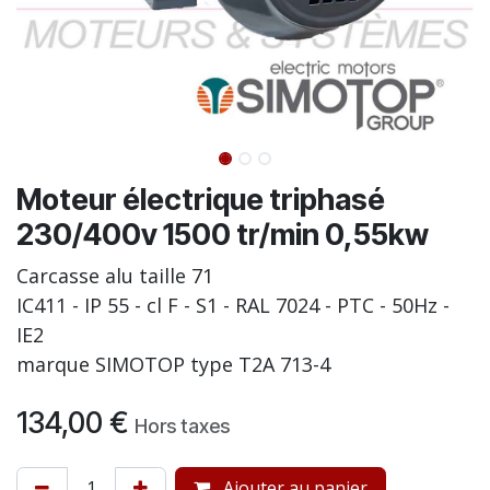
Moteur électrique triphasé
230/400v 1500 tr/min 0,55kw
Carcasse alu taille 71
IC411 - IP 55 - cl F - S1 - RAL 7024 - PTC - 50Hz -
IE2
marque SIMOTOP type T2A 713-4
134,00
€
Hors taxes
Ajouter au panier