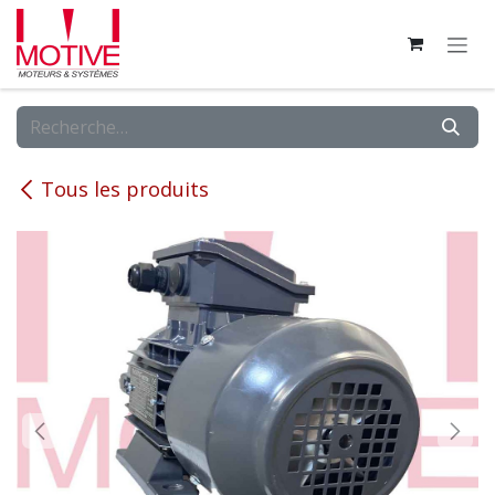
Se rendre au contenu
Tous les produits