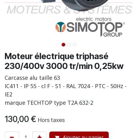
Moteur électrique triphasé
230/400v 3000 tr/min 0,25kw
Carcasse alu taille 63
IC411 - IP 55 - cl F - S1 - RAL 7024 - PTC - 50Hz -
IE2
marque TECHTOP type T2A 632-2
130,00
€
Hors taxes
Ajouter au panier