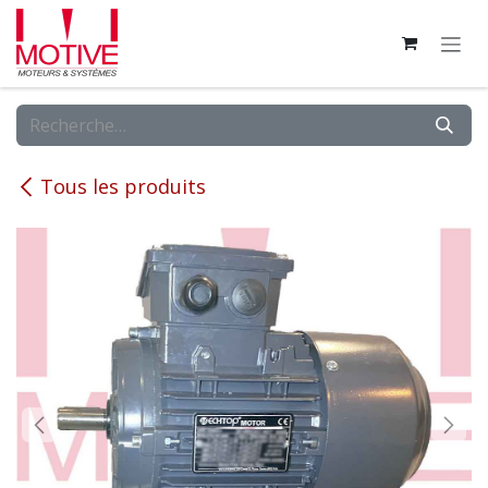
Se rendre au contenu
Tous les produits