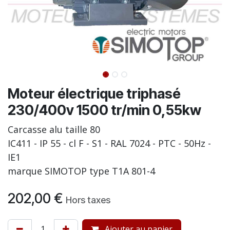
Moteur électrique triphasé
230/400v 1500 tr/min 0,55kw
Carcasse alu taille 80
IC411 - IP 55 - cl F - S1 - RAL 7024 - PTC - 50Hz -
IE1
marque SIMOTOP type T1A 801-4
202,00
€
Hors taxes
Ajouter au panier