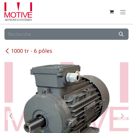
Se rendre au contenu
1000 tr - 6 pôles