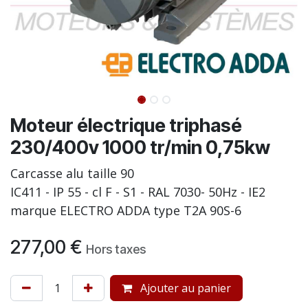
Moteur électrique triphasé
230/400v 1000 tr/min 0,75kw
Carcasse alu taille 90
IC411 - IP 55 - cl F - S1 - RAL 7030- 50Hz - IE2
marque ELECTRO ADDA type T2A 90S-6
277,00
€
Hors taxes
Ajouter au panier