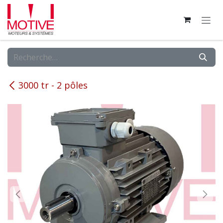
Se rendre au contenu
3000 tr - 2 pôles