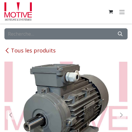
Se rendre au contenu
Tous les produits