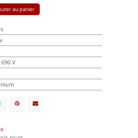
uter au panier
es
v
 690 V
minium
ix
ois jours.