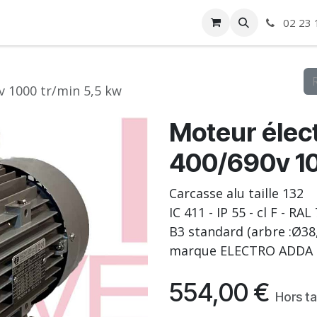
ise
Boutique
Autre
02 23 
v 1000 tr/min 5,5 kw
Moteur élect
400/690v 10
Carcasse alu taille 132
IC 411 - IP 55 - cl F - RAL
B3 standard (arbre :Ø38,
marque ELECTRO ADDA 
554,00
€
Hors t