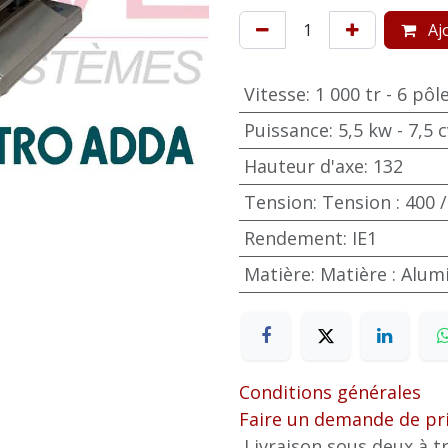
Ajo
Vitesse
:
1 000 tr - 6 pôl
Puissance
:
5,5 kw - 7,5 c
Hauteur d'axe
:
132
Tension
:
Tension : 400 /
Rendement
:
IE1
Matière
:
Matière : Alu
Conditions générales
Faire un demande de pr
Livraison sous deux à tr