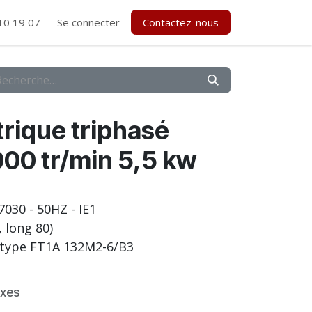
10 19 07
Se connecter
Contactez-nous
rique triphasé
00 tr/min 5,5 kw
 7030 - 50HZ - IE1
 long 80)
type FT1A 132M2-6/B3
axes