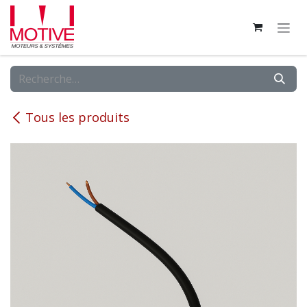
Se rendre au contenu
Tous les produits