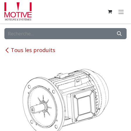
Se rendre au contenu
Tous les produits