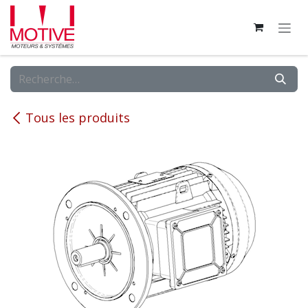
Se rendre au contenu
Tous les produits