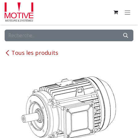
Se rendre au contenu
Tous les produits