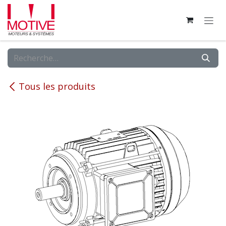
Se rendre au contenu
Tous les produits