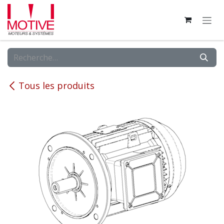
Se rendre au contenu
Tous les produits