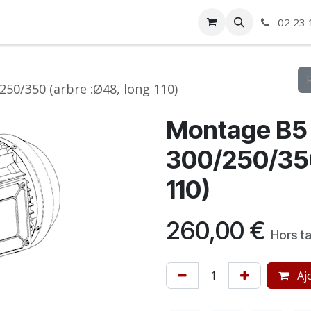
ise
Boutique
Autre
02 23 
50/350 (arbre :Ø48, long 110)
Montage B5 
300/250/350
110)
260,00
€
Hors t
Ajo