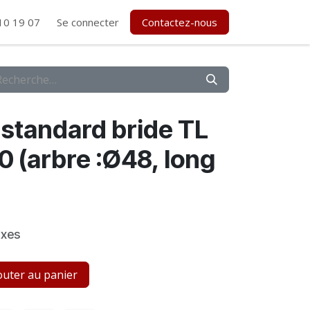
10 19 07
Se connecter
Contactez-nous
standard bride TL
 (arbre :Ø48, long
axes
uter au panier