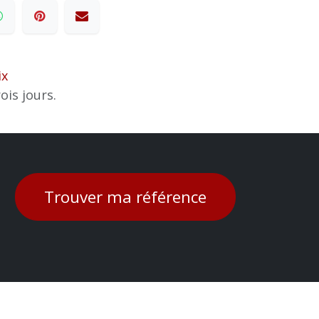
ix
ois jours.
Trouver ma référence