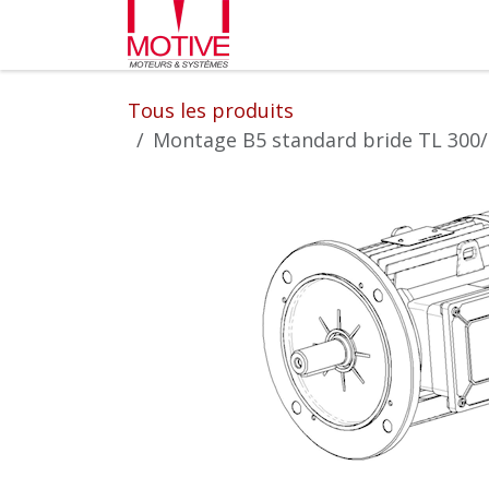
Se rendre au contenu
Partenaires
L'entrepr
Tous les produits
Montage B5 standard bride TL 300/2