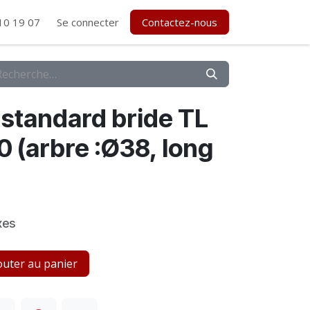
10 19 07
Se connecter
Contactez-nous
standard bride TL
 (arbre :Ø38, long
xes
uter au panier