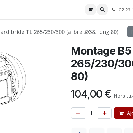
ise
Boutique
Autre
02 23 
rd bride TL 265/230/300 (arbre :Ø38, long 80)
Montage B5 
265/230/300
80)
104,00
€
Hors ta
Ajo